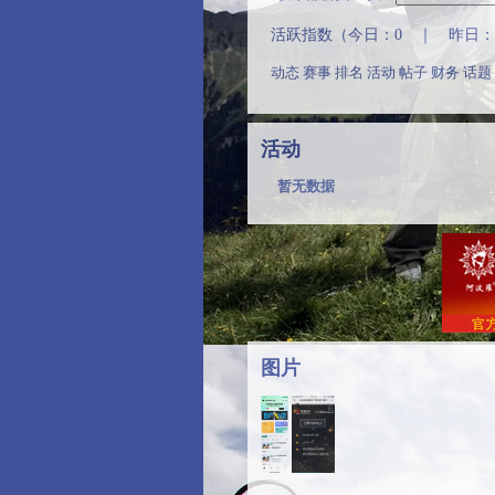
活跃指数（今日：0 ｜ 昨日：0
动态
赛事
排名
活动
帖子
财务
话题
活动
暂无数据
图片