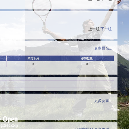
上一组
下一组
更多排名...
单打积分
参赛数量
0
0
更多赛事...