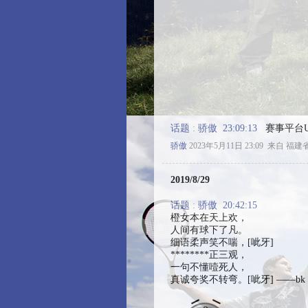
话题
:
骄傲 23:09:13
赛事平台U
骄傲
2023年5月11日 23:09
来自 福建
2019/8/29
话题
:
骄傲 20:42:15
橙女本在天上欢，
人间有球下了凡。
细语柔声笑不喘，[呲牙]
********正三观，
一句不懂噎死人，
真诚夸奖不转弯。[呲牙] ——bk