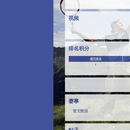
视频
排名积分
单打排名
1
赛事
暂无数据