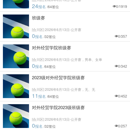
24
报名
0/1919
/
64
签位
班级赛
[合川区] 2026年6月13日-公开赛
0
报名
0/357
/
32
签位
对外经贸学院班级赛
[合川区] 2026年6月13日-公开赛，男单、女单
0
报名
0/342
/
64
签位
2023级对外经贸学院班级赛
[合川区] 2026年6月13日-公开赛，无、无
11
报名
0/452
/
64
签位
对外经贸学院2023级班级赛
[合川区] 2026年6月13日-公开赛
0
报名
0/257
/
32
签位