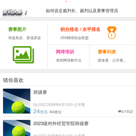
关于网络收费、报名费提现
如何设定裁判长、裁判以及赛事管理员
资讯头条 ：
如何使用赛事编排功能
骄傲体育赛事平台-免费使用公告
赛事图片
积分排名 / 水平排名
三元区网球协会双打分级赛（白银组）
球迷风采、赛场英姿
ATA网球协会联盟
三元区网球协会“青铜组”双打分级分级赛
网球培训
赛事列表
班级赛
班级赛
谭弼网球教学法
团体赛、公开赛...
2023级对外经贸学院班级赛
班级赛
猜你喜欢
关于网络收费、报名费提现
班级赛
[合川区] 2026年6月15日-公开赛
24
报名
0/1502
/
64
签位
2023级对外经贸学院班级赛
[合川区] 2026年6月13日-公开赛