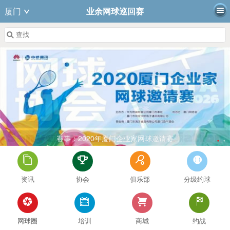
厦门
业余网球巡回赛
赛事：三元区网球协会双打分级赛（白银组）
赛事：2020年厦门企业家网球邀请赛
资讯
协会
俱乐部
分级约球
班级赛
网球圈
培训
商城
约战