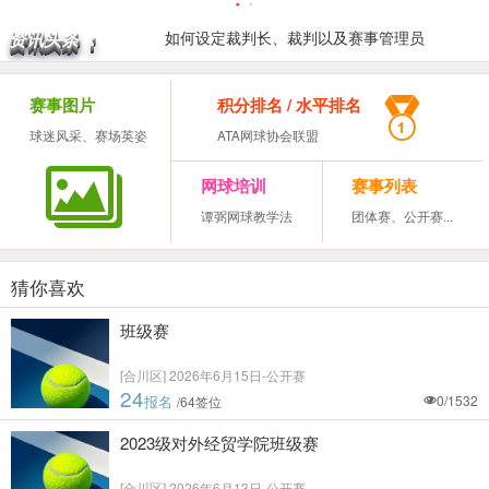
关于网络收费、报名费提现
资讯头条 ：
如何设定裁判长、裁判以及赛事管理员
如何使用赛事编排功能
骄傲体育赛事平台-免费使用公告
赛事图片
积分排名 / 水平排名
三元区网球协会双打分级赛（白银组）
球迷风采、赛场英姿
ATA网球协会联盟
三元区网球协会“青铜组”双打分级分级赛
网球培训
赛事列表
班级赛
谭弼网球教学法
团体赛、公开赛...
班级赛
2023级对外经贸学院班级赛
班级赛
猜你喜欢
关于网络收费、报名费提现
班级赛
[合川区] 2026年6月15日-公开赛
24
报名
0/1532
/
64
签位
2023级对外经贸学院班级赛
[合川区] 2026年6月13日-公开赛