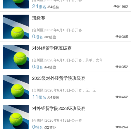
24
报名
0/1962
/
64
签位
班级赛
[合川区] 2026年6月13日-公开赛
0
报名
0/365
/
32
签位
对外经贸学院班级赛
[合川区] 2026年6月13日-公开赛，男单、女单
0
报名
0/352
/
64
签位
2023级对外经贸学院班级赛
[合川区] 2026年6月13日-公开赛，无、无
11
报名
0/462
/
64
签位
对外经贸学院2023级班级赛
[合川区] 2026年6月13日-公开赛
0
报名
0/264
/
32
签位