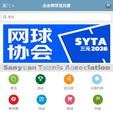
厦门
业余网球巡回赛
赛事：三元区网球协会双打分级赛（白银组）
资讯
协会
俱乐部
分级约球
班级赛
网球圈
培训
商城
约战
关于网络收费、报名费提现