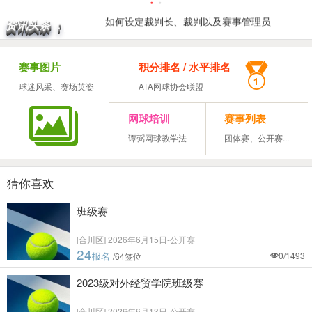
如何设定裁判长、裁判以及赛事管理员
资讯头条 ：
如何使用赛事编排功能
骄傲体育赛事平台-免费使用公告
赛事图片
积分排名 / 水平排名
三元区网球协会双打分级赛（白银组）
球迷风采、赛场英姿
ATA网球协会联盟
三元区网球协会“青铜组”双打分级分级赛
班级赛
网球培训
赛事列表
班级赛
谭弼网球教学法
团体赛、公开赛...
2023级对外经贸学院班级赛
班级赛
猜你喜欢
关于网络收费、报名费提现
班级赛
[合川区] 2026年6月15日-公开赛
24
报名
0/1493
/
64
签位
2023级对外经贸学院班级赛
[合川区] 2026年6月13日-公开赛