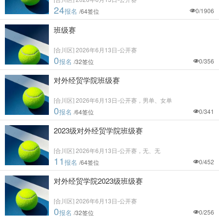
24
报名
0/1906
/
64
签位
班级赛
[合川区] 2026年6月13日-公开赛
0
报名
0/356
/
32
签位
对外经贸学院班级赛
[合川区] 2026年6月13日-公开赛，男单、女单
0
报名
0/341
/
64
签位
2023级对外经贸学院班级赛
[合川区] 2026年6月13日-公开赛，无、无
11
报名
0/452
/
64
签位
对外经贸学院2023级班级赛
[合川区] 2026年6月13日-公开赛
0
报名
0/256
/
32
签位