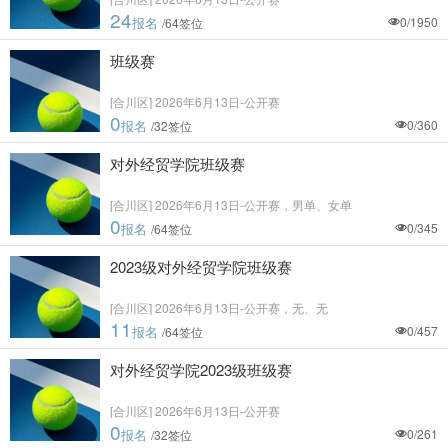
24
报名
0/1950
/
64
签位
班级赛
[合川区] 2026年6月13日-公开赛
0
报名
0/360
/
32
签位
对外经贸学院班级赛
[合川区] 2026年6月13日-公开赛，男单、女单
0
报名
0/345
/
64
签位
2023级对外经贸学院班级赛
[合川区] 2026年6月13日-公开赛，无、无
11
报名
0/457
/
64
签位
对外经贸学院2023级班级赛
[合川区] 2026年6月13日-公开赛
0
报名
0/261
/
32
签位