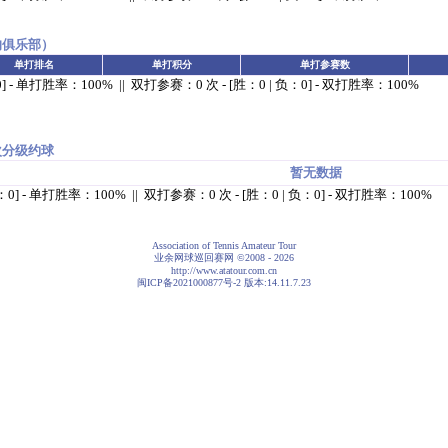
的俱乐部）
单打排名
单打积分
单打参赛数
0] - 单打胜率：100%
||
双打参赛：0 次 - [胜：0 | 负：0] - 双打胜率：100%
 次分级约球
暂无数据
：0] - 单打胜率：100%
||
双打参赛：0 次 - [胜：0 | 负：0] - 双打胜率：100%
Association of Tennis Amateur Tour
业余网球巡回赛网
©2008 - 2026
http://www.atatour.com.cn
闽ICP备2021000877号-2 版本:14.11.7.23