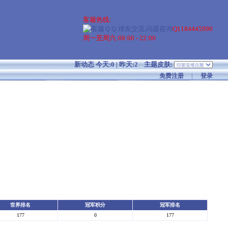
客服热线:
Q1184445990
周一至周六:08:00 - 22:00
新动态
今天:0 | 昨天:2
主题皮肤:
免费注册
|
登录
世界排名
冠军积分
冠军排名
177
0
177