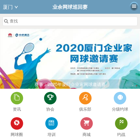
厦门
业余网球巡回赛
赛事：2020年厦门企业家网球邀请赛
资讯
协会
俱乐部
分级约球
班级赛
网球圈
培训
商城
约战