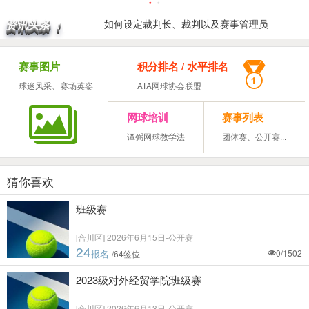
关于网络收费、报名费提现
资讯头条 ：
如何设定裁判长、裁判以及赛事管理员
如何使用赛事编排功能
骄傲体育赛事平台-免费使用公告
赛事图片
积分排名 / 水平排名
三元区网球协会双打分级赛（白银组）
球迷风采、赛场英姿
ATA网球协会联盟
三元区网球协会“青铜组”双打分级分级赛
网球培训
赛事列表
班级赛
谭弼网球教学法
团体赛、公开赛...
班级赛
2023级对外经贸学院班级赛
班级赛
猜你喜欢
关于网络收费、报名费提现
班级赛
[合川区] 2026年6月15日-公开赛
24
报名
0/1502
/
64
签位
2023级对外经贸学院班级赛
[合川区] 2026年6月13日-公开赛